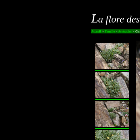
L
a flore de
Accueil
>
Famille
>
Astéracées
> Gna