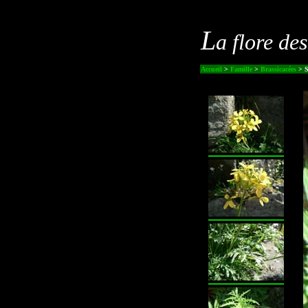
L
a flore de
Accueil
>
Famille
>
Brassicacées
> S