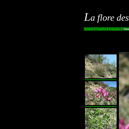
L
a flore de
Accueil
>
Famille
>
Fabacées
> Onon