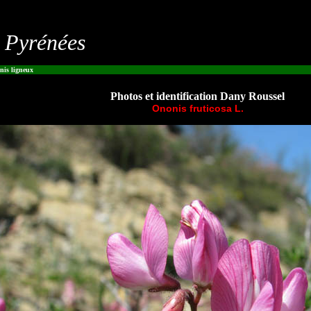
s Pyrénées
is ligneux
Photos et identification Dany Roussel
Ononis fruticosa L.