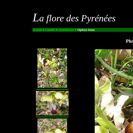
L
a flore des Pyrénées
Accueil
>
Famille
>
Orchidacées
> Ophrys brun
Pho