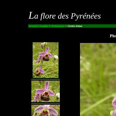
L
a flore des Pyrénées
Accueil
>
Famille
>
Orchidacées
> Orchis frelon
Pho