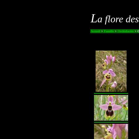
L
a flore de
Accueil
>
Famille
>
Orchidacées
> O