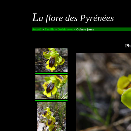
L
a flore des Pyrénées
Accueil
>
Famille
>
Orchidacées
> Ophrys jaune
Pho