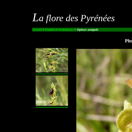
L
a flore des Pyrénées
Accueil
>
Famille
>
Orchidacées
> Ophrys araignée
Pho