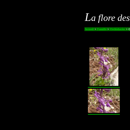
L
a flore de
Accueil
>
Famille
>
Orchidacées
> O