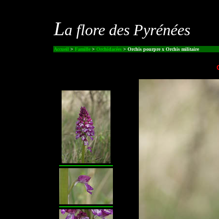
L
a flore des Pyrénées
Accueil
>
Famille
>
Orchidacées
> Orchis pourpre x Orchis militaire