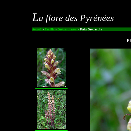
L
a flore des Pyrénées
Accueil
>
Famille
>
Orobanchacées
> Petite Orobanche
Ph